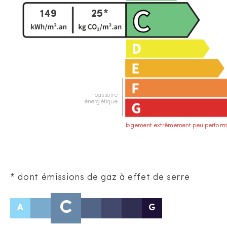
149
25*
passoire
énergétique
logement extrêmement peu perform
* dont émissions de gaz à effet de serre
C
A
G