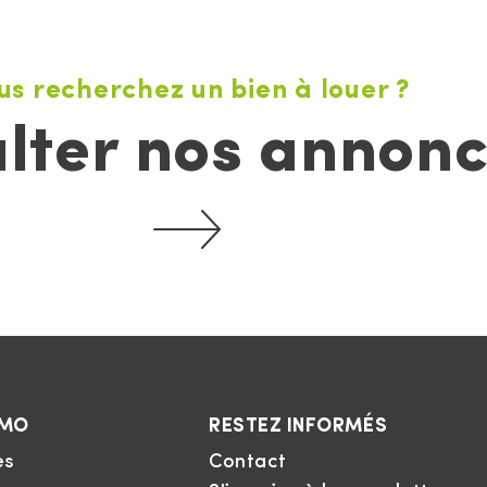
us recherchez un bien à louer ?
lter nos annon
MMO
RESTEZ INFORMÉS
es
Contact