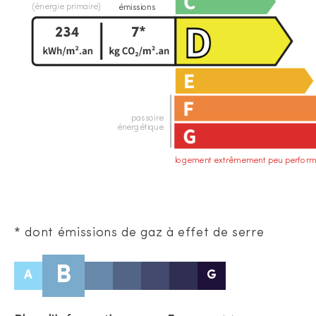
(énergie primaire)
émissions
234
7*
passoire
énergétique
logement extrêmement peu perform
* dont émissions de gaz à effet de serre
B
A
G