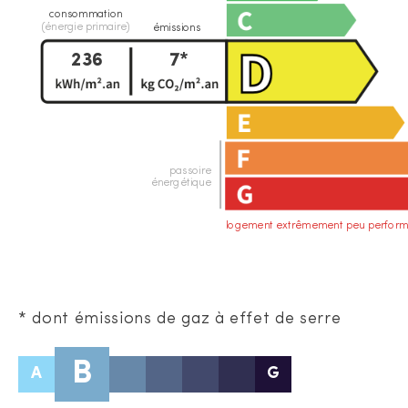
consommation
(énergie primaire)
émissions
236
7*
passoire
énergétique
logement extrêmement peu perform
* dont émissions de gaz à effet de serre
B
A
G