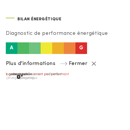
BILAN ÉNERGÉTIQUE
Diagnostic de performance énergétique
A
G
Plus d'informations
Fermer
logement extrêmement performant
logement extrêmement peu performant
consommation
émissions
passoire
0*
0
(énergie primaire)
énergétique