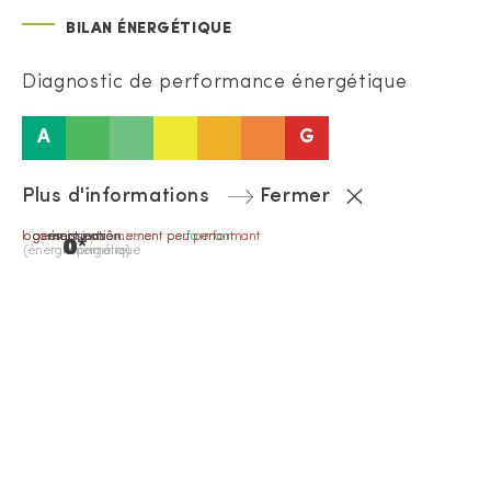
BILAN ÉNERGÉTIQUE
Diagnostic de performance énergétique
A
G
Plus d'informations
Fermer
logement extrêmement performant
logement extrêmement peu performant
consommation
émissions
passoire
0*
0
(énergie primaire)
énergétique