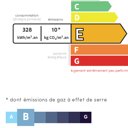
consommation
(énergie primaire)
émissions
328
10*
passoire
énergétique
logement extrêmement peu perform
* dont émissions de gaz à effet de serre
B
A
G