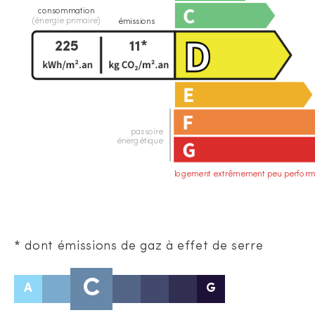
consommation
(énergie primaire)
émissions
225
11*
passoire
énergétique
logement extrêmement peu perform
* dont émissions de gaz à effet de serre
C
A
G