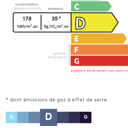
consommation
(énergie primaire)
émissions
178
35*
passoire
énergétique
logement extrêmement peu perform
* dont émissions de gaz à effet de serre
D
A
G