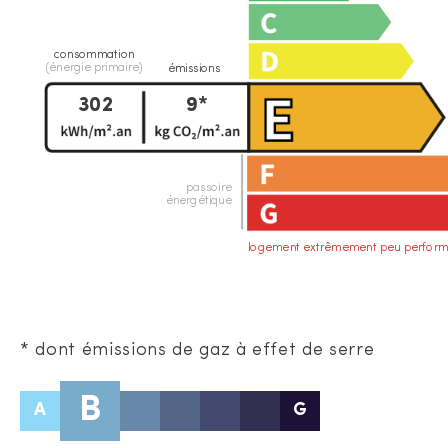
consommation
(énergie primaire)
émissions
302
9*
passoire
énergétique
logement extrêmement peu perform
* dont émissions de gaz à effet de serre
B
A
G