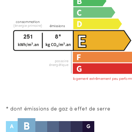
consommation
(énergie primaire)
émissions
251
8*
passoire
énergétique
logement extrêmement peu perform
* dont émissions de gaz à effet de serre
B
A
G