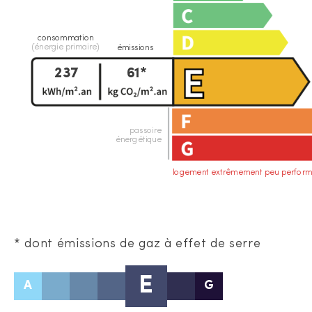
consommation
(énergie primaire)
émissions
237
61*
passoire
énergétique
logement extrêmement peu perform
* dont émissions de gaz à effet de serre
E
A
G