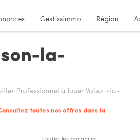
nnonces
Gestissimmo
Région
A
ison-la-
r Professionnel à louer Vaison-la-
Consultez toutes nos offres dans la
toutes les annonces