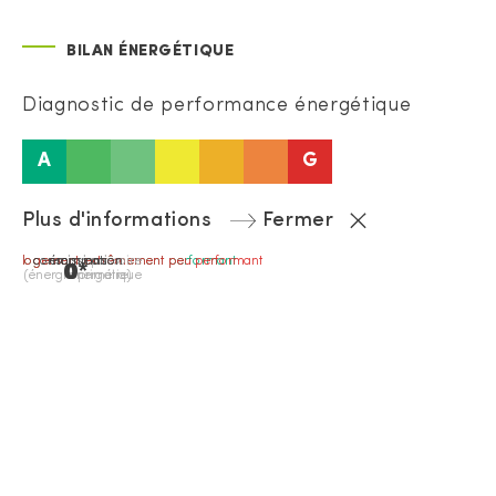
BILAN ÉNERGÉTIQUE
Diagnostic de performance énergétique
A
G
Plus d'informations
Fermer
logement extrêmement performant
logement extrêmement peu performant
consommation
émissions
passoire
0*
0
(énergie primaire)
énergétique