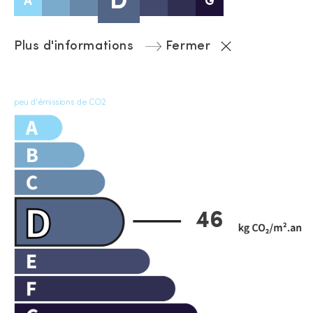
D
A
G
Plus d'informations
Fermer
peu d'émissions de CO2
46