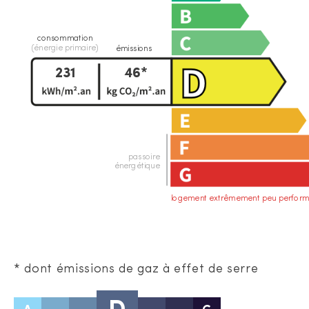
consommation
(énergie primaire)
émissions
231
46*
passoire
énergétique
logement extrêmement peu perform
* dont émissions de gaz à effet de serre