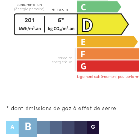
consommation
(énergie primaire)
émissions
201
6*
passoire
énergétique
logement extrêmement peu perform
* dont émissions de gaz à effet de serre
B
A
G