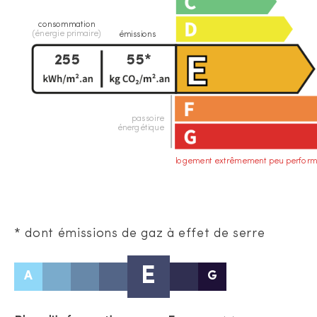
consommation
(énergie primaire)
émissions
255
55*
passoire
énergétique
logement extrêmement peu perform
* dont émissions de gaz à effet de serre
E
A
G