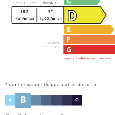
(énergie primaire)
émissions
197
7*
passoire
énergétique
logement extrêmement peu perform
* dont émissions de gaz à effet de serre
B
A
G