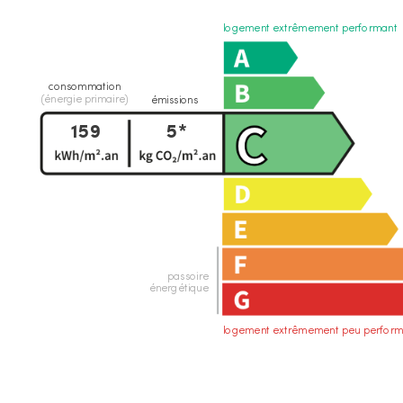
logement extrêmement performant
consommation
(énergie primaire)
émissions
159
5*
passoire
énergétique
logement extrêmement peu perform